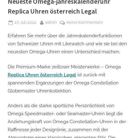
Neueste Omega-jahreskalenderuhr
Replica Uhren österreich Legal
Posted
By
zu
27. Juli 2022
admin
Keine Kommentare
on
Was
Erfahren Sie mehr über die Jahreskalenderfunktionen
Ist
Die
von Schweizer Uhren mit Likewatch und wie sie bei den
Jahreskalenderfun
neuesten Omega-Uhren einen Unterschied machen.
–
Neueste
Die Premium-Marke zeitloser Meisterwerke – Omega
Omega-
Replica Uhren österreich Legal
ist zurück mit
jahreskalenderuhr
spannenden Ergänzungen der Omega Constellation
Replica
Uhren
Globemaster Uhrenkollektion.
österreich
Legal
Anders als die starke sportliche Persönlichkeit von
Omega Speedmaster- oder Seamaster-Uhren liegt die
Anziehungskraft von Omega Constellation-Uhren in der
Raffinesse jeder Designlinie, zusammen mit der
Atmosphäre eines klassischen, eleganten Stils. Die