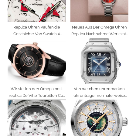
t
:
Replica Uhren Kaufen:die
Neues Aus Der Omega Uhren
Geschichte Von Swatch X
Replica Nachnahme Werkstatt
Omega Moonswatch
Für 2022
Wir stellen den Omega best
Von welchen uhrenmarken
replica De Ville Tourbillon Co-
uhrenträger normalerweise
Axial Master Chronometer vor
beste replica uhren kaufen