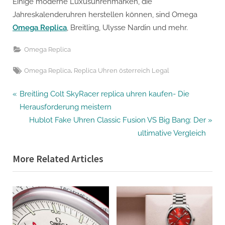
Einige moderne Luxusuhrenmarken, die
Jahreskalenderuhren herstellen können, sind Omega
Omega Replica
, Breitling, Ulysse Nardin und mehr.
Omega Replica
Tags:
,
Omega Replica
Replica Uhren österreich Legal
Beitragsnavigation
P
Breitling Colt SkyRacer replica uhren kaufen- Die
r
Herausforderung meistern
e
N
Hublot Fake Uhren Classic Fusion VS Big Bang: Der
v
e
ultimative Vergleich
i
x
More Related Articles
o
t
u
P
s
o
P
s
o
t
s
: