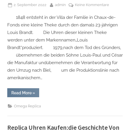
Posted
By
zu
2. September 2022
admin
Keine Kommentare
on
Omega
1848 entsteht in der Villa der Familie in Chaux-de-
Replica
uhren:von
Fonds eine kleine Theke durch den damals 23-jährigen
Louis
Louis Brandt. Die Uhren dieser kleinen Theke
Brandt
werden unter dem Markennamen„Louis
bis
Brandt“produziert. 1979,nach dem Tod des Gründers,
zur
übernehmen die beiden Söhne Louis-Paul und César
Moonwatch
die Manufaktur undübernehmen die Verantwortung für
den Umzug nach Biel, um die Produktionslinie nach
amerikanischem…
“Omega
Read More
»
Replica
uhren:von
Louis
Omega Replica
Brandt
bis
zur
Moonwatch”
Replica Uhren Kaufen:die Geschichte Von