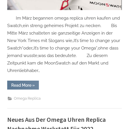
Im März begannen omega replica uhren kaufen und
Swatch,ein streng geheimes Projekt zu necken. Bis
Mitte März schalteten sie ganzseitige Anzeigen in der
New York Times mit Slogans wie„It’s time to change your
Swatch“oder„It’s time to change your Omega“,ohne dass
jemand wusste,was das bedeutete. Zu diesem
Zeitpunkt kam die MoonSwatch auf den Markt und
Uhrenliebhaber…
“Replica
Read More
»
Uhren
Kaufen:die
Geschichte
Omega Replica
Von
Swatch
X
Omega
Moonswatch”
Neues Aus Der Omega Uhren Replica
Nachnahme Werkstatt Für 2022