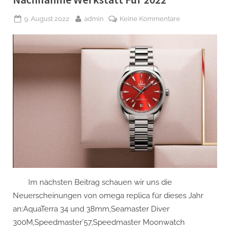
Posted
By
zu
9. August 2022
admin
Keine Kommentare
on
Neues
Aus
Der
Omega
Uhren
Replica
Nachnahme
Werkstatt
Für
2022
Im nächsten Beitrag schauen wir uns die
Neuerscheinungen von omega replica für dieses Jahr
an:AquaTerra 34 und 38mm,Seamaster Diver
300M,Speedmaster’57,Speedmaster Moonwatch