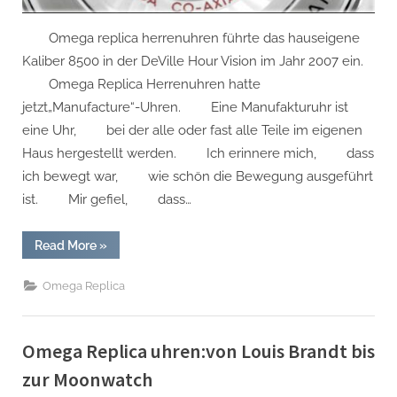
Omega replica herrenuhren führte das hauseigene
Kaliber 8500 in der DeVille Hour Vision im Jahr 2007 ein.
Omega Replica Herrenuhren hatte
jetzt„Manufacture“-Uhren. Eine Manufakturuhr ist
eine Uhr, bei der alle oder fast alle Teile im eigenen
Haus hergestellt werden. Ich erinnere mich, dass
ich bewegt war, wie schön die Bewegung ausgeführt
ist. Mir gefiel, dass…
“Gedanken
Read More
»
Zum
Kaliber
Omega
Omega Replica
Replica
Herrenuhren
8500”
Omega Replica uhren:von Louis Brandt bis
zur Moonwatch