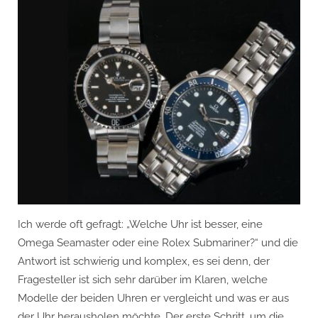
Replica
Herrenuhren
Ist
Besser,
Eine
Omega
Seamaster
Oder
Eine
Rolex
Submariner?
Ich werde oft gefragt: „Welche Uhr ist besser, eine
Omega Seamaster oder eine Rolex Submariner?“ und die
Antwort ist schwierig und komplex, es sei denn, der
Fragesteller ist sich sehr darüber im Klaren, welche
Modelle der beiden Uhren er vergleicht und was er aus
der Uhr herausholen möchte. Der erste Schritt, um die