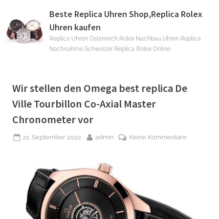
Skip
Beste Replica Uhren Shop,Replica Rolex
to
Uhren kaufen
content
Replica Uhren Österreich,Rolex Nachbau,Uhren Replica
Nachnahme,Schweizer Replica Rolex Online
Schlagwort:
Wir stellen den Omega best replica De
Ville Tourbillon Co-Axial Master
Omega
Chronometer vor
Replica
Posted
By
zu
21. September 2022
admin
Keine Kommentare
on
Wir
stellen
den
Omega
best
replica
De