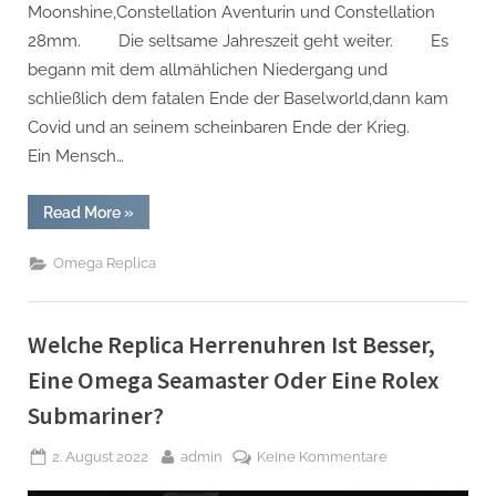
Moonshine,Constellation Aventurin und Constellation
28mm. Die seltsame Jahreszeit geht weiter. Es
begann mit dem allmählichen Niedergang und
schließlich dem fatalen Ende der Baselworld,dann kam
Covid und an seinem scheinbaren Ende der Krieg.
Ein Mensch…
“Neues
Read More
»
Aus
Der
Omega
Omega Replica
Uhren
Replica
Nachnahme
Werkstatt
Für
Welche Replica Herrenuhren Ist Besser,
2022”
Eine Omega Seamaster Oder Eine Rolex
Submariner?
Posted
By
zu
2. August 2022
admin
Keine Kommentare
on
Welche