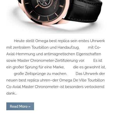
Ville
Tourbillon
Co-
Axial
Master
Chronome
vor
Heute stellt Omega best replica sein erstes Uhrwerk
mit zentralem Tourbillon und Handaufzug, mit Co-
Axial-Hemmung und antimagnetischen Eigenschaften
sowie Master Chronometer-Zertifizierung vor. Es ist
ein großer Sprung für eine Marke, die es gewohnt ist,
große Zeitsprünge zu machen. Das Uhrwerk der
neuen best replica uhren–der Omega De Ville Tourbillon
Co-Axial Master Chronometer–ist besonders verlockend
dank…
“Wir
Read More
»
stellen