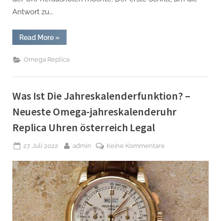
Antwort zu…
“Welche
Read More
»
Replica
Herrenuhren
Ist
Omega Replica
Besser,
Eine
Omega
Seamaster
Oder
Was Ist Die Jahreskalenderfunktion? –
Eine
Rolex
Neueste Omega-jahreskalenderuhr
Submariner?”
Replica Uhren österreich Legal
Posted
By
zu
27. Juli 2022
admin
Keine Kommentare
on
Was
Ist
Die
Jahreskalenderfun
–
Neueste