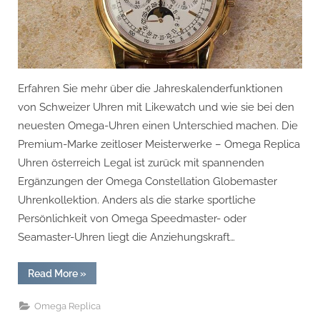
Omega-
jahreskalenderuhr
Replica
Uhren
österreich
Legal
Erfahren Sie mehr über die Jahreskalenderfunktionen
von Schweizer Uhren mit Likewatch und wie sie bei den
neuesten Omega-Uhren einen Unterschied machen. Die
Premium-Marke zeitloser Meisterwerke – Omega Replica
Uhren österreich Legal ist zurück mit spannenden
Ergänzungen der Omega Constellation Globemaster
Uhrenkollektion. Anders als die starke sportliche
Persönlichkeit von Omega Speedmaster- oder
Seamaster-Uhren liegt die Anziehungskraft…
“Was
Read More
»
Ist
Die
Jahreskalenderfunktion?
Omega Replica
–