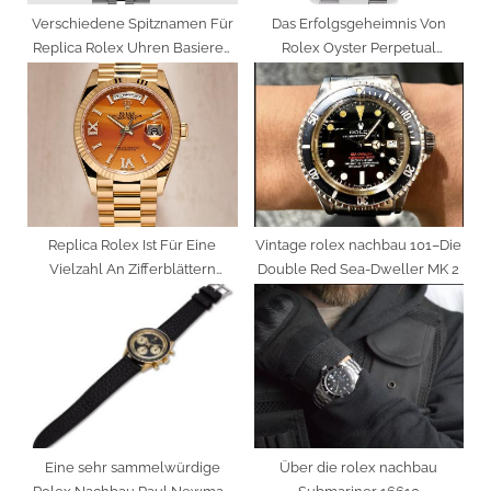
Verschiedene Spitznamen Für
Das Erfolgsgeheimnis Von
Replica Rolex Uhren Basieren
Rolex Oyster Perpetual
Oft Auf Ihrem Aussehen
Milgauss Uhren Sind Die
Präzisen Proportionen Des 40
Mm Gehäuses
Replica Rolex Ist Für Eine
Vintage rolex nachbau 101–Die
Vielzahl An Zifferblättern
Double Red Sea-Dweller MK 2
Bekannt, Insbesondere Für
Zifferblätter Aus Rotem Onyx
Eine sehr sammelwürdige
Über die rolex nachbau