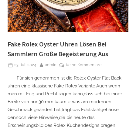
Fake Rolex Oyster Uhren Lösen Bei
Sammlern Große Begeisterung Aus
Posted
By
zu
23. Juli 2024
admin
Keine Kommentare
on
Fake
Für sich genommen ist die Rolex Oyster Flat Back
Rolex
Oyster
uhren eine klassische Fake Rolex Variante.Auch wenn
Uhren
man mit Fug und Recht sagen kann,dass sich bei einer
Lösen
Breite von nur 30 mm kaum etwas am modernen
Bei
Geschmack geändert hat,trägt das Edelstahlgehäuse
Sammlern
dennoch viele Hinweise,die bis heute das
Große
Begeisterung
Erscheinungsbild des Rolex Küchendesigns prägen.
Aus