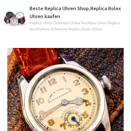
Skip
Beste Replica Uhren Shop,Replica Rolex
to
Uhren kaufen
content
Replica Uhren Österreich,Rolex Nachbau,Uhren Replica
Nachnahme,Schweizer Replica Rolex Online