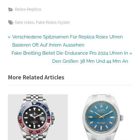
Rolex Replica
Tags:
,
fake rolex
Fake Rolex Oyster
Beitragsnavigation
P
Verschiedene Spitznamen Für Replica Rolex Uhren
r
Basieren Oft Auf Ihrem Aussehen
N
e
Fake Breitling Bietet Die Endurance Pro 2024 Uhren In
e
v
Den Größen 38 Mm Und 44 Mm An
x
i
More Related Articles
t
o
P
u
o
s
s
P
t
o
:
s
t
: