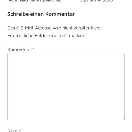
Rolex Nachbau Paul Newman
Submariner 16610
Daytona ‚John Player Special‘
Schreibe einen Kommentar
Deine E-Mail-Adresse wird nicht veröffentlicht.
Erforderliche Felder sind mit
*
markiert
Kommentar
*
Name
*