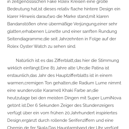
in zeitgenössischen Fake Rolex Kreisen eine große
Bedeutung hat,ist dieses relativ flache hintere Design ein
klarer Hinweis darauf,wo die Marke stand,mit klaren
Bandanstößen ohne übermäßige Verjüngung,einer sehr
glatten,erhabenen Lünette und einer sanften Rundung
Seitendiagramme,die seit Jahrzehnten in Folge auf der
Rolex Oyster Watch zu sehen sind.
Natürlich ist es das Zifferblatt,das hier die Stimmung
wirklich einfängt.Eine 81 Jahre alte Uhr,die Patina ist
erstaunlich,das Jahr des Hauptzifferblatts ist in einem
warmen,cremigen Ton gehalten,die Radium Lume nimmt
eine wundervolle Karamell Khaki Farbe an,die
heutzutage bei den meisten Dingen mit Super LumiNova
getönt ist.Der 6 Sekunden Zeiger des Stundenzeigers
verfügt über ein vom frühen 20.Jahrhundert inspiriertes
Design,ergänzt durch rollende Serifenziffern und eine
Chemin de fer Skala.Das Hauptarmband der Uhr verfügt