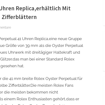
Uhren Replica,erhältlich Mit
 Zifferblättern
zu
mentare
Rolex
erpetual 41 Uhren Replica,eine neue Gruppe
Oyster
Perpetual
eue Größe von 39 mm als die Oyster Perpetual
41
eues Uhrwerk mit dreitägiger Haltekraft und
Uhren
 Glitzer,das man bei einer Standard Rolex
Replica,erhältlich
 gesehen hat.
Mit
Korallen
 die 41 mm breite Rolex Oyster Perpetual für
Roten
elbe Zifferblätter.Die meisten Rolex Fans
Und
Gelben
ber die meisten bekommen nicht
Zifferblättern
ls einem Rolex Enthusiasten gehört,dass er