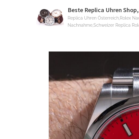
Skip
Beste Replica Uhren Shop,
to
Replica Uhren Österreich,Rolex N
content
Nachnahme,Schweizer Replica Rol