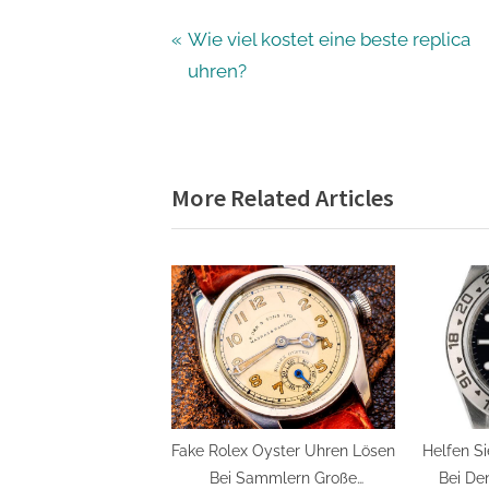
Beitragsnavigation
P
Wie viel kostet eine beste replica
r
uhren?
e
v
i
More Related Articles
o
u
s
P
o
s
t
:
Fake Rolex Oyster Uhren Lösen
Helfen Si
Bei Sammlern Große
Bei De