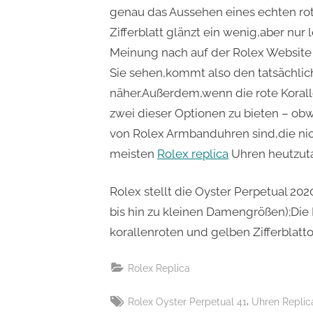
genau das Aussehen eines echten rote
Zifferblatt glänzt ein wenig,aber nur 
Meinung nach auf der Rolex Website b
Sie sehen,kommt also den tatsächlich
näher.Außerdem,wenn die rote Koralle
zwei dieser Optionen zu bieten – obw
von Rolex Armbanduhren sind,die nic
meisten
Rolex replica
Uhren heutzut
Rolex stellt die Oyster Perpetual 202
bis hin zu kleinen Damengrößen);Die
korallenroten und gelben Zifferblatto
Rolex Replica
Tags:
,
Rolex Oyster Perpetual 41
Uhren Replic