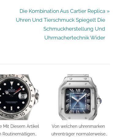
N
Die Kombination Aus Cartier Replica
e
Uhren Und Tierschmuck Spiegelt Die
x
Schmuckherstellung Und
t
Uhrmachertechnik Wider
P
o
s
t
:
e Mit Diesem Artikel
Von welchen uhrenmarken
n Routinemäßigen
uhrenträger normalerweise