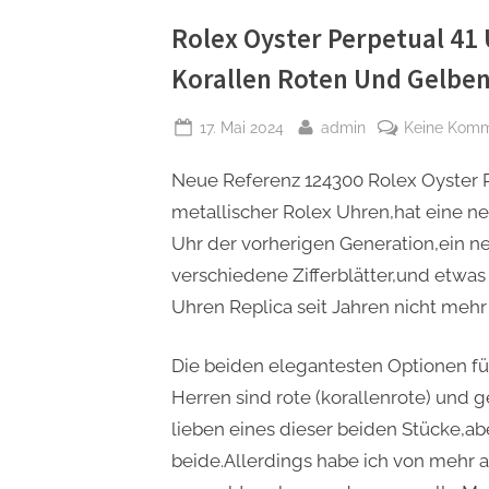
Rolex Oyster Perpetual 41 
Korallen Roten Und Gelben
Posted
By
17. Mai 2024
admin
Keine Kom
on
Neue Referenz 124300 Rolex Oyster P
metallischer Rolex Uhren,hat eine n
Uhr der vorherigen Generation,ein n
verschiedene Zifferblätter,und etwas
Uhren Replica seit Jahren nicht mehr
Die beiden elegantesten Optionen für
Herren sind rote (korallenrote) und g
lieben eines dieser beiden Stücke,a
beide.Allerdings habe ich von mehr a