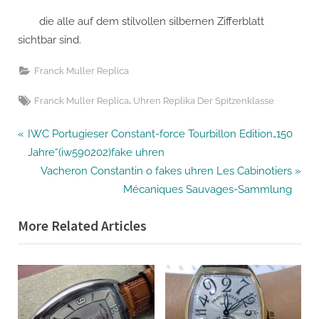
die alle auf dem stilvollen silbernen Zifferblatt
sichtbar sind.
Franck Muller Replica
Tags:
,
Franck Muller Replica
Uhren Replika Der Spitzenklasse
Beitragsnavigation
P
IWC Portugieser Constant-force Tourbillon Edition„150
r
Jahre“(iw590202)fake uhren
e
N
Vacheron Constantin o fakes uhren Les Cabinotiers
v
e
Mécaniques Sauvages-Sammlung
i
x
More Related Articles
o
t
u
P
s
o
P
s
o
t
s
: