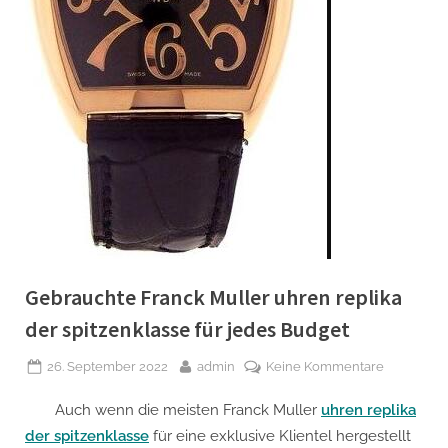
Gebrauchte Franck Muller uhren replika
der spitzenklasse für jedes Budget
Posted
By
zu
26. September 2022
admin
Keine Kommentare
on
Gebraucht
Auch wenn die meisten Franck Muller
uhren replika
Franck
Muller
der spitzenklasse
für eine exklusive Klientel hergestellt