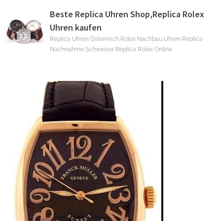
Skip
Beste Replica Uhren Shop,Replica Rolex
to
Uhren kaufen
content
Replica Uhren Österreich,Rolex Nachbau,Uhren Replica
Nachnahme,Schweizer Replica Rolex Online