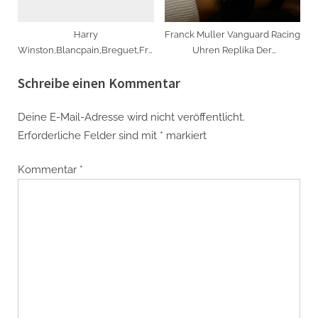
Harry
Franck Muller Vanguard Racing
Winston,Blancpain,Breguet,Franck
Uhren Replika Der
Muller copy watches:Steal Her
Spitzenklasse V 45 SC DT Uhr
Schreibe einen Kommentar
Heart On Valentine’s Day
zum Anfassen
Deine E-Mail-Adresse wird nicht veröffentlicht.
Erforderliche Felder sind mit
*
markiert
Kommentar
*