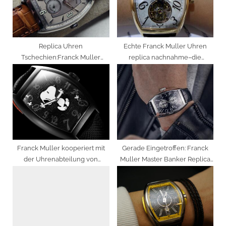
t
:
Replica Uhren
Echte Franck Muller Uhren
Tschechien:Franck Muller
replica nachnahme–die
Havana Cintree Curvex
Krönung feiner
Handaufzug In 18 Karat
Handwerkskunst
Weißgold
Franck Muller kooperiert mit
Gerade Eingetroffen: Franck
der Uhrenabteilung von
Muller Master Banker Replica
Bamford für eine limitierte
Uhren
Crazy Hours Cintrée Curvex
Uhr